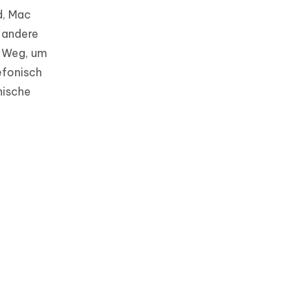
d, Mac
 andere
n Weg, um
efonisch
nische