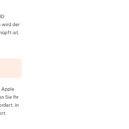
ID
 wird der
üpft ist,
. Apple
n Sie Ihr
rdert. In
ort