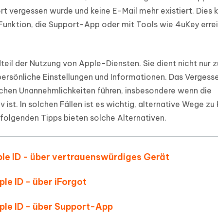
ierte Präsentationen in
Kostenloses KI Tool zur Fotobearbe
t vergessen wurde und keine E-Mail mehr existiert. Dies 
- Mac Daten
n
-Funktion, die Support-App oder mit Tools wie 4uKey erre
herstellen
Hot
Neu
e Dateien auf Mac
hare KI Bypass
 - Android Fake GPS APP
iCareFone Transfer APP
rstellen
te in menschenähnliche Inhalte
Standort ohne PC ändern
Whatsapp Chat übertragen
ln
teil der Nutzung von Apple-Diensten. Sie dient nicht nur z
Android/iPhone
persönliche Einstellungen und Informationen. Das Vergess
p Pro APP
lichen Unannehmlichkeiten führen, insbesondere wenn die
ostenlos mit KI bereinigen
ist. In solchen Fällen ist es wichtig, alternative Wege zu
folgenden Tipps bieten solche Alternativen.
pple ID - über vertrauenswürdiges Gerät
ple ID - über iForgot
pple ID - über Support-App