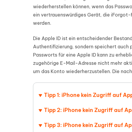
PDF Dokumente mit KI zusammenfassen
Update
KI-gener
wiederherstellen können, wenn das Passwor
4DDiG - Windows Daten Retten
4DDiG 
Sekunde
Mobil
ein vertrauenswürdiges Gerät, die iForgot
Wieder
Gelöschte Dateien unter Windows
Tenorshare KI Writer
wiederherstellen
Gelöscht
werden.
Tenors
iAnyGo - iOS APP
iAnyGo
Mit KI intelligenter, schneller und besser
wiederhe
schreiben
KI Inhal
iPhone Standort ohne PC ändern
Android 
umwande
Die Apple ID ist ein entscheidender Bestand
Alle Produkte Anzeigen
Authentifizierung, sondern speichert auch 
UltData for Android APP
Cleanu
Passworts für eine Apple ID kann zu erheb
Android Datenrettung ohne PC
iPhone k
zugehörige E-Mail-Adresse nicht mehr aktiv 
um das Konto wiederherzustellen. Die nach
Tipp 1: iPhone kein Zugriff auf A
Tipp 2: iPhone kein Zugriff auf Ap
Tipp 3: iPhone kein Zugriff auf A