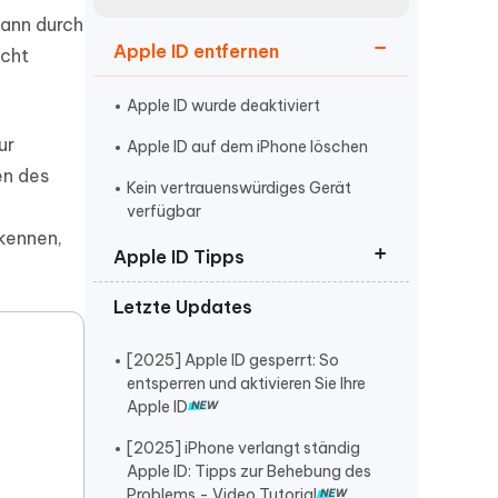
neuen Funktionen entdecken
itung
kann durch
Jetzt Ansehen
Apple ID entfernen
Starten
icht
Apple ID wurde deaktiviert
ur
Apple ID auf dem iPhone löschen
Weitere Nützliche Tipps
en des
Kein vertrauenswürdiges Gerät
verfügbar
 kennen,
Mehr Nützliche Tipps
Apple ID Tipps
Letzte Updates
Apple ID abmelden geht nicht
Apple ID grau hinterlegt
[2025] Apple ID gesperrt: So
entsperren und aktivieren Sie Ihre
Apple ID kann nicht erstellt werden
Apple ID
[2025] iPhone verlangt ständig
Apple ID: Tipps zur Behebung des
Problems - Video Tutorial