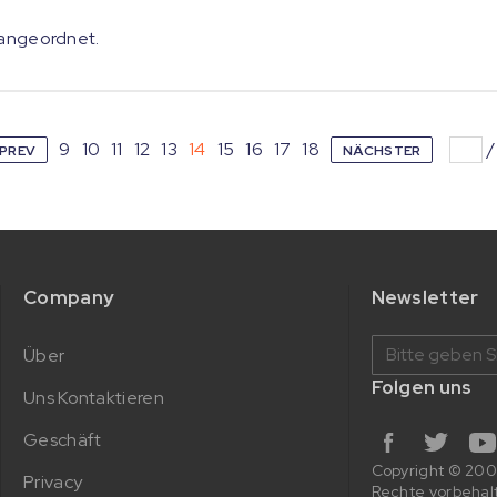
h angeordnet.
9
10
11
12
13
14
15
16
17
18
PREV
NÄCHSTER
Company
Newsletter
Über
Folgen uns
Uns Kontaktieren
Geschäft
Copyright © 2
Privacy
Rechte vorbehal