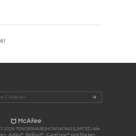
/
61
007-2026 TENORSHARE(HONGKONG)LIMITED Alle
ten. 4uKey®, ReiBoot®, iCareFone® sind Marken