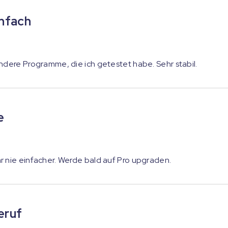
infach
ndere Programme, die ich getestet habe. Sehr stabil.
e
r nie einfacher. Werde bald auf Pro upgraden.
eruf