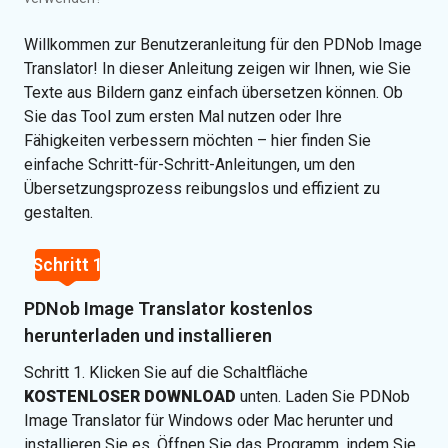
Fotos
hinzufügen
Willkommen zur Benutzeranleitung für den PDNob Image
Übersetzungssprache
Translator! In dieser Anleitung zeigen wir Ihnen, wie Sie
auswählen
Texte aus Bildern ganz einfach übersetzen können. Ob
Sie das Tool zum ersten Mal nutzen oder Ihre
Bild
Fähigkeiten verbessern möchten – hier finden Sie
übersetzen
einfache Schritt-für-Schritt-Anleitungen, um den
Übersetzungsprozess reibungslos und effizient zu
Übersetzung
gestalten.
exportieren
Schritt 1
PDNob Image Translator kostenlos
herunterladen und installieren
Schritt 1. Klicken Sie auf die Schaltfläche
KOSTENLOSER DOWNLOAD
unten. Laden Sie PDNob
Image Translator für Windows oder Mac herunter und
installieren Sie es. Öffnen Sie das Programm, indem Sie