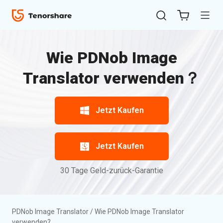
Überblick
Bewertungen
Leitfaden
für
Wie PDNob Image
Win
Translator verwenden？
Wie
PDNob
Jetzt Kaufen
Image
ReiBoot
Translator
for iOS
verwenden?
Jetzt Kaufen
4uKey
Herunterladen
30 Tage Geld-zurück-Garantie
&
for
Installieren
iOS
Anmelden
PDNob Image Translator
/
Wie PDNob Image Translator
iAnyGo
verwenden?